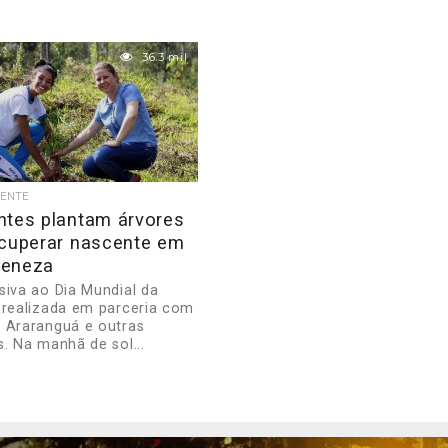
36.3 mil
IENTE
ntes plantam árvores
ecuperar nascente em
Veneza
siva ao Dia Mundial da
 realizada em parceria com
 Araranguá e outras
s. Na manhã de sol...