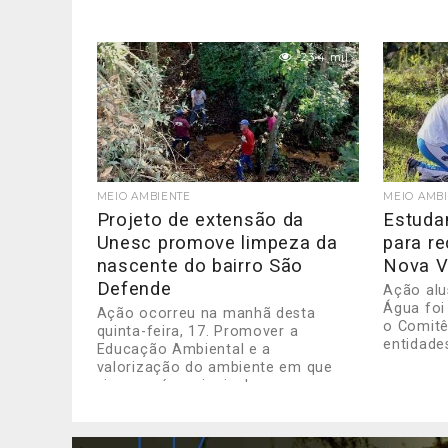
23.4 mil
MEIO AMBIENTE
MEIO AMB
Projeto de extensão da
Estuda
Unesc promove limpeza da
para r
nascente do bairro São
Nova 
Defende
Ação alu
Água foi
Ação ocorreu na manhã desta
o Comitê
quinta-feira, 17. Promover a
entidade
Educação Ambiental e a
valorização do ambiente em que
vivemos é o principal...