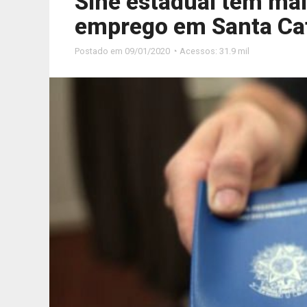
Sine estadual tem mai
emprego em Santa Ca
Postado em
09/01/2020 ◔ Acessos: 31.9 mil