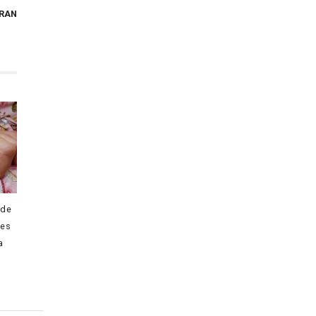
TRAN
 de
tes
a