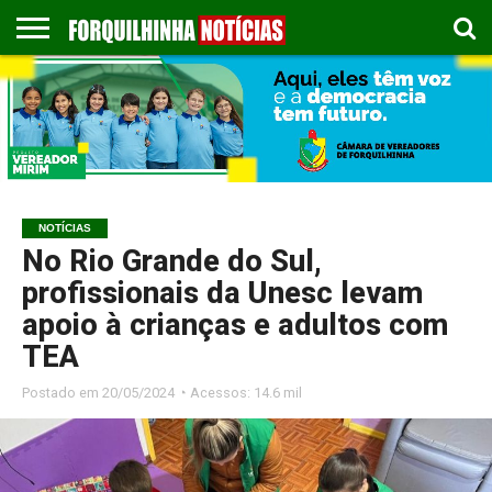
COLUNISTAS
EMPREGOS
ESPORTES
PUBLICAÇÃO
GASTRONOMIA
CONTATO
LEGAL
NOTÍCIAS
No Rio Grande do Sul,
profissionais da Unesc levam
apoio à crianças e adultos com
TEA
Postado em
20/05/2024 ◔ Acessos: 14.6 mil