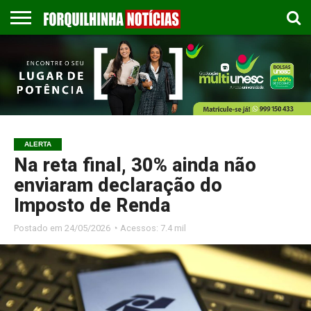
COLUNISTAS
EMPREGOS
ESPORTES
PUBLICAÇÃO
GASTRONOMIA
CONTATO
LEGAL
ALERTA
Na reta final, 30% ainda não
enviaram declaração do
Imposto de Renda
Postado em
24/05/2026 ◔ Acessos: 7.4 mil