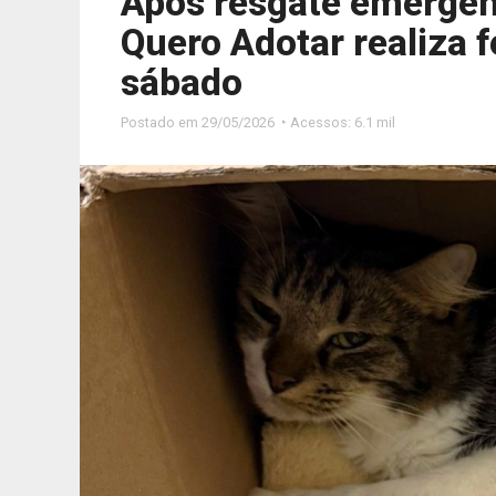
Após resgate emergen
Quero Adotar realiza f
sábado
Postado em
29/05/2026 ◔ Acessos: 6.1 mil