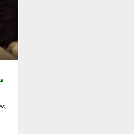
ui
es,