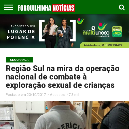
COLUNISTAS
EMPREGOS
ESPORTES
PUBLICAÇÃO
GASTRONOMIA
CONTATO
LEGAL
SEGURANÇA
Região Sul na mira da operação
nacional de combate à
exploração sexual de crianças
Postado em
20/10/2017 ◔ Acessos: 47.3 mil