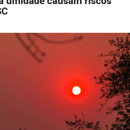
xa umidade causam riscos
SC