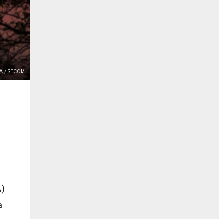
A / SECOM
.
A)
à