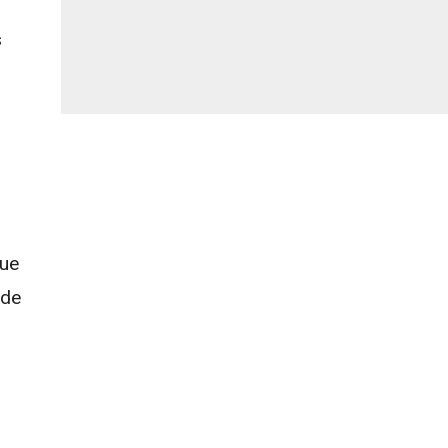
s
.
que
 de