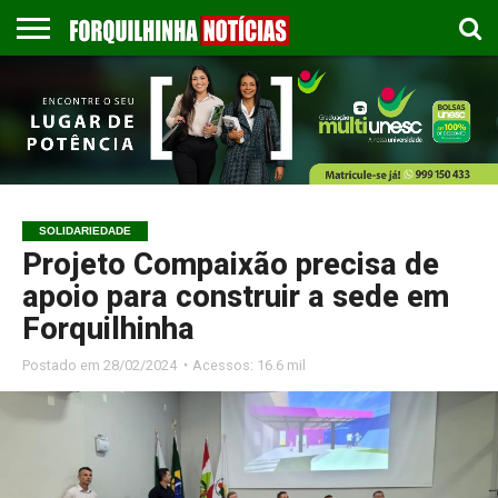
COLUNISTAS
EMPREGOS
ESPORTES
PUBLICAÇÃO
GASTRONOMIA
CONTATO
LEGAL
SOLIDARIEDADE
Projeto Compaixão precisa de
apoio para construir a sede em
Forquilhinha
Postado em
28/02/2024 ◔ Acessos: 16.6 mil