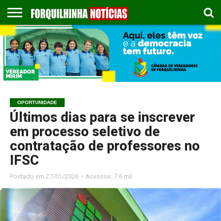
COLUNISTAS
EMPREGOS
ESPORTES
PUBLICAÇÃO
GASTRONOMIA
CONTATO
LEGAL
OPORTUNIDADE
Últimos dias para se inscrever
em processo seletivo de
contratação de professores no
IFSC
Postado em
27/01/2026 ◔ Acessos: 7.6 mil