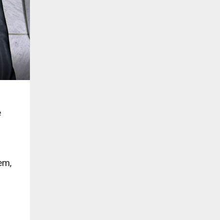
e
em,