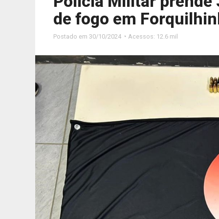
Polícia Militar prend
de fogo em Forquilhi
Postado em
30/10/2024 ◔ Acessos: 12.6 mil