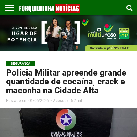
COLUNISTAS
EMPREGOS
ESPORTES
PUBLICAÇÃO
GASTRONOMIA
CONTATO
LEGAL
SEGURANÇA
Polícia Militar apreende grande
quantidade de cocaína, crack e
maconha na Cidade Alta
Postado em
01/06/2026 ◔ Acessos: 6.2 mil