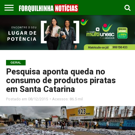
COLUNISTAS
EMPREGOS
ESPORTES
PUBLICAÇÃO
GASTRONOMIA
CONTATO
LEGAL
GERAL
Pesquisa aponta queda no
consumo de produtos piratas
em Santa Catarina
Postado em
08/12/2015 ◔ Acessos: 86.5 mil