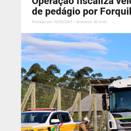
Operação fiscaliza ve
de pedágio por Forqui
Postado em
10/05/2021 ◔ Acessos: 43.4 mil