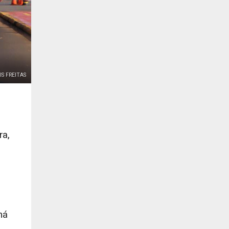
IS FREITAS
ra,
há