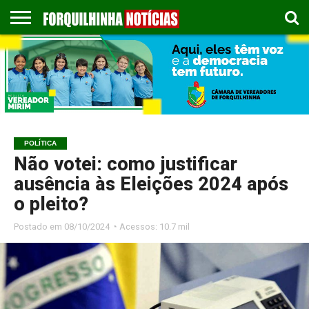
COLUNISTAS
EMPREGOS
ESPORTES
PUBLICAÇÃO
GASTRONOMIA
CONTATO
LEGAL
POLÍTICA
Não votei: como justificar
ausência às Eleições 2024 após
o pleito?
Postado em
08/10/2024 ◔ Acessos: 10.7 mil