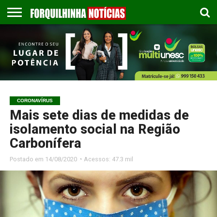
COLUNISTAS
EMPREGOS
ESPORTES
PUBLICAÇÃO
GASTRONOMIA
CONTATO
LEGAL
CORONAVÍRUS
Mais sete dias de medidas de
isolamento social na Região
Carbonífera
Postado em
14/08/2020 ◔ Acessos: 47.3 mil