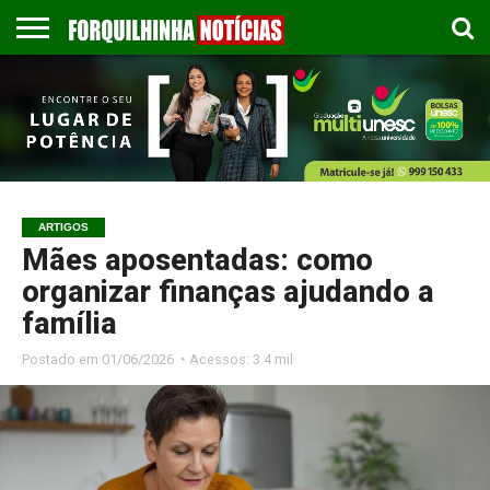
COLUNISTAS
EMPREGOS
ESPORTES
PUBLICAÇÃO
GASTRONOMIA
CONTATO
LEGAL
ARTIGOS
Mães aposentadas: como
organizar finanças ajudando a
família
Postado em
01/06/2026 ◔ Acessos: 3.4 mil