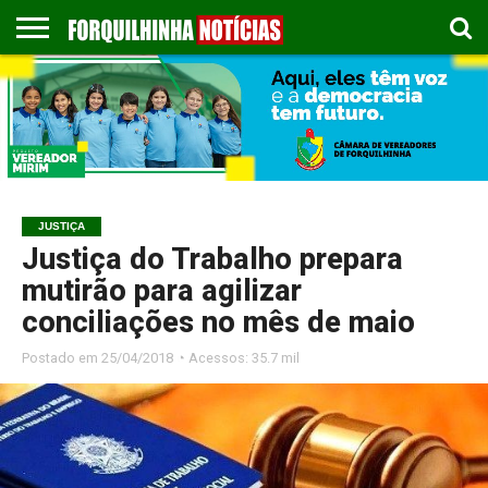
COLUNISTAS
EMPREGOS
ESPORTES
PUBLICAÇÃO
GASTRONOMIA
CONTATO
LEGAL
JUSTIÇA
Justiça do Trabalho prepara
mutirão para agilizar
conciliações no mês de maio
Postado em
25/04/2018 ◔ Acessos: 35.7 mil