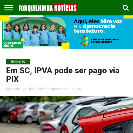
COLUNISTAS
EMPREGOS
ESPORTES
PUBLICAÇÃO
GASTRONOMIA
CONTATO
LEGAL
TRÂNSITO
Em SC, IPVA pode ser pago via
PIX
Postado em
05/08/2025 ◔ Acessos: 13.2 mil