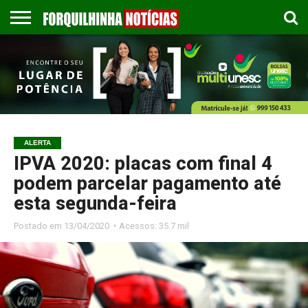
COLUNISTAS
EMPREGOS
ESPORTES
PUBLICAÇÃO
GASTRONOMIA
CONTATO
LEGAL
ALERTA
IPVA 2020: placas com final 4
podem parcelar pagamento até
esta segunda-feira
Postado em
13/04/2020 ◔ Acessos: 35.7 mil