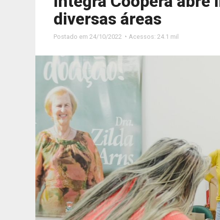
Integra Coopera abre 
diversas áreas
Postado em
24/10/2022 ◔ Acessos: 24.1 mil