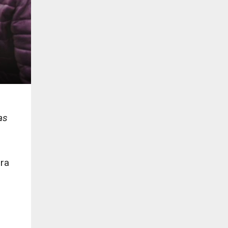
as
ura