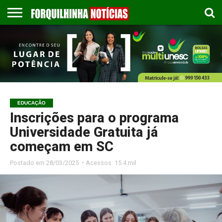
COLUNISTAS
EMPREGOS
ESPORTES
PUBLICAÇÃO
GASTRONOMIA
CONTATO
LEGAL
EDUCAÇÃO
Inscrições para o programa
Universidade Gratuita já
começam em SC
Postado em
28/03/2025 ◔ Acessos: 15.4 mil