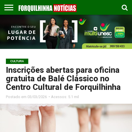
COLUNISTAS
EMPREGOS
ESPORTES
PUBLICAÇÃO
GASTRONOMIA
CONTATO
LEGAL
CULTURA
Inscrições abertas para oficina
gratuita de Balé Clássico no
Centro Cultural de Forquilhinha
Postado em
03/03/2026 ◔ Acessos: 5.1 mil