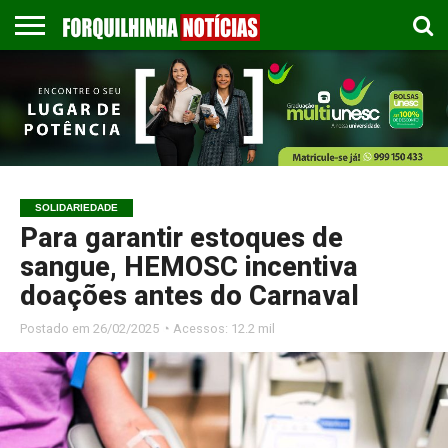
COLUNISTAS
EMPREGOS
ESPORTES
PUBLICAÇÃO
GASTRONOMIA
CONTATO
LEGAL
SOLIDARIEDADE
Para garantir estoques de
sangue, HEMOSC incentiva
doações antes do Carnaval
Postado em
26/02/2025 ◔ Acessos: 12.2 mil