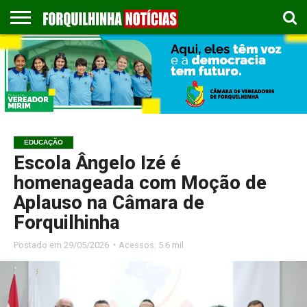
COLUNISTAS
EMPREGOS
ESPORTES
PUBLICAÇÃO
GASTRONOMIA
CONTATO
LEGAL
EDUCAÇÃO
Escola Ângelo Izé é
homenageada com Moção de
Aplauso na Câmara de
Forquilhinha
Postado em
29/05/2026 ◔ Acessos: 5.6 mil