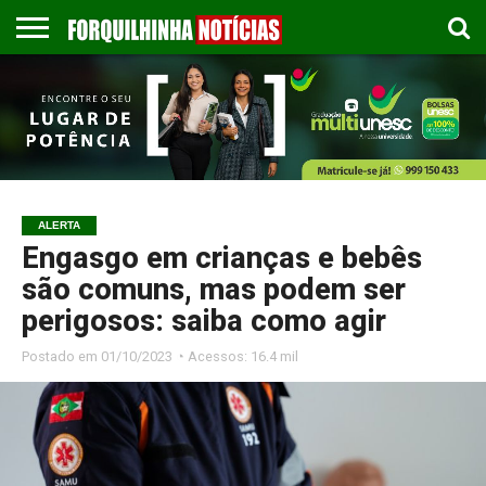
COLUNISTAS
EMPREGOS
ESPORTES
PUBLICAÇÃO
GASTRONOMIA
CONTATO
LEGAL
ALERTA
Engasgo em crianças e bebês
são comuns, mas podem ser
perigosos: saiba como agir
Postado em
01/10/2023 ◔ Acessos: 16.4 mil