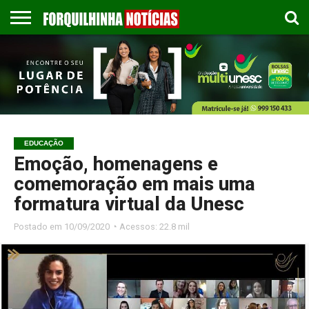
COLUNISTAS
EMPREGOS
ESPORTES
PUBLICAÇÃO
GASTRONOMIA
CONTATO
LEGAL
EDUCAÇÃO
Emoção, homenagens e
comemoração em mais uma
formatura virtual da Unesc
Postado em
10/09/2020 ◔ Acessos: 22.8 mil