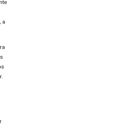
nte
, a
ra
us
os
r.
r