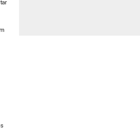
tar
em
as