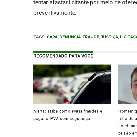
tentar afastar licitante por meio de ofe
preventivamente.
TAGS:
CAPA
,
DENÚNCIA
,
FRAUDE
,
JUSTIÇA
,
LICITAÇ
RECOMENDADO PARA VOCÊ
Alerta: saiba como evitar fraudes e
Homem qu
pagar o IPVA com segurança
filho del
condenad
prisão em