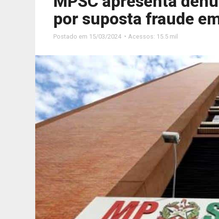
MPSC apresenta denún
por suposta fraude em
Postado em
15/03/2024 ◔ Acessos: 15.5 mil