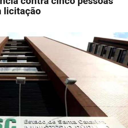
cia contra cinco pessoas
 licitação