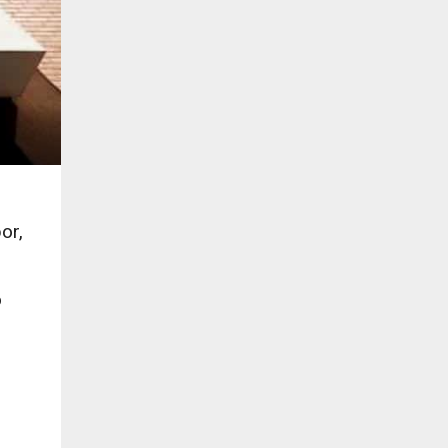
or,
o