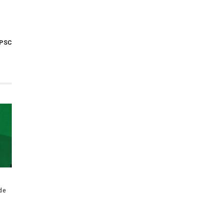
PSC
de