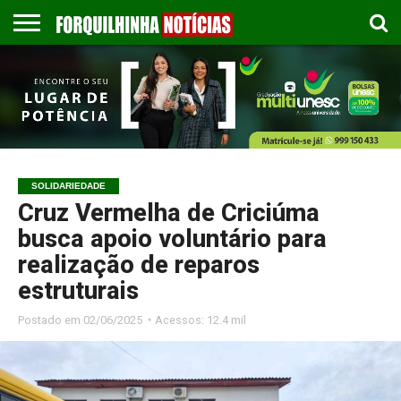
COLUNISTAS
EMPREGOS
ESPORTES
PUBLICAÇÃO
GASTRONOMIA
CONTATO
LEGAL
SOLIDARIEDADE
Cruz Vermelha de Criciúma
busca apoio voluntário para
realização de reparos
estruturais
Postado em
02/06/2025 ◔ Acessos: 12.4 mil