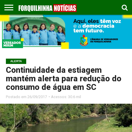
COLUNISTAS
EMPREGOS
ESPORTES
PUBLICAÇÃO
GASTRONOMIA
CONTATO
LEGAL
ALERTA
Continuidade da estiagem
mantém alerta para redução do
consumo de água em SC
Postado em
26/09/2017 ◔ Acessos: 30.6 mil