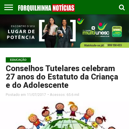
COLUNISTAS
EMPREGOS
ESPORTES
PUBLICAÇÃO
GASTRONOMIA
CONTATO
LEGAL
EDUCAÇÃO
Conselhos Tutelares celebram
27 anos do Estatuto da Criança
e do Adolescente
Postado em
11/07/2017 ◔ Acessos: 65.6 mil