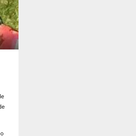
de
de
ao