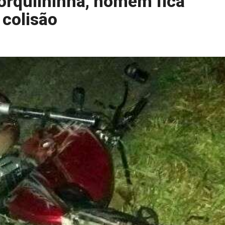
orquilhinha, homem fica
 colisão