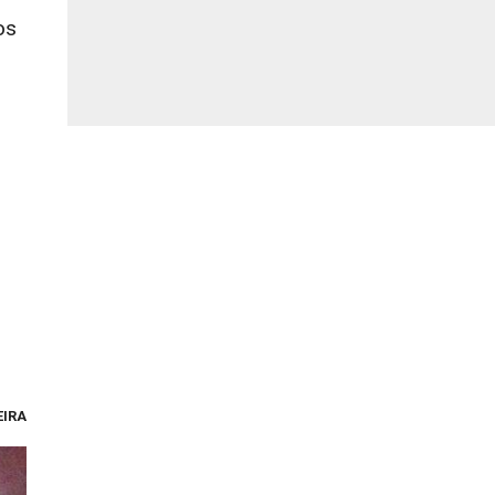
os
EIRA