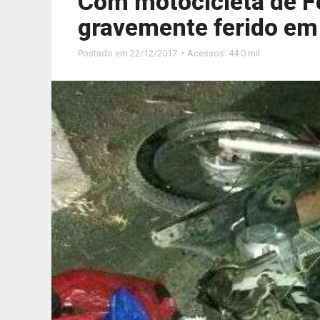
Com motocicleta de F
gravemente ferido em
Postado em
22/12/2017 ◔ Acessos: 44.0 mil