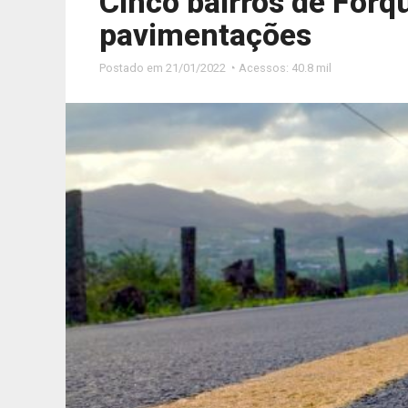
Cinco bairros de Forq
pavimentações
Postado em
21/01/2022 ◔ Acessos: 40.8 mil