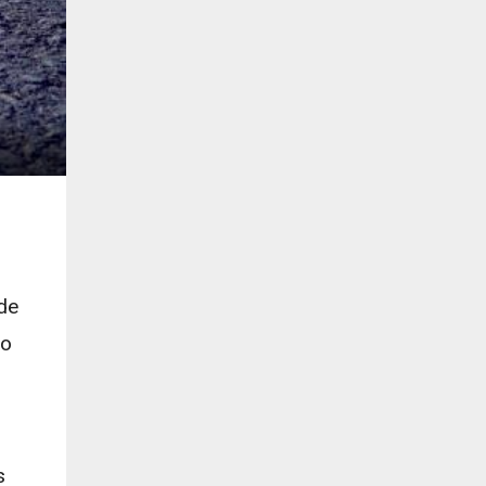
de
io
s