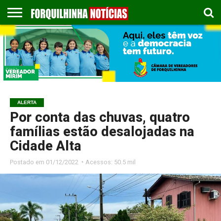
COLUNISTAS
EMPREGOS
ESPORTES
PUBLICAÇÃO
GASTRONOMIA
CONTATO
LEGAL
ALERTA
Por conta das chuvas, quatro
famílias estão desalojadas na
Cidade Alta
Postado em
01/12/2022 ◔ Acessos: 50.5 mil