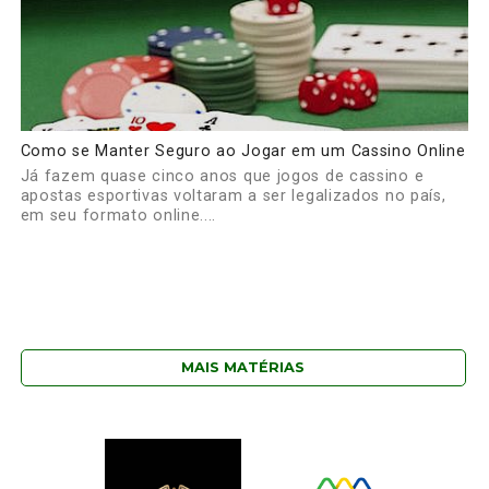
Como se Manter Seguro ao Jogar em um Cassino Online
Já fazem quase cinco anos que jogos de cassino e
apostas esportivas voltaram a ser legalizados no país,
em seu formato online....
MAIS MATÉRIAS