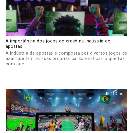
A importância dos jogos de crash na indústria de
apostas
A indústria de apostas é composta por diversos jogos de
azar que têm as suas próprias características o que faz
com que...
13.2 mil