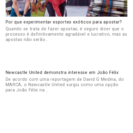
Por que experimentar esportes exóticos para apostar?
Quando se trata de fazer apostas, é seguro dizer que o
processo é definitivamente agradável e lucrativo, mas as
apostas não serão...
Newcastle United demonstra interesse em João Félix
De acordo com uma reportagem de David G Medina, do
MARCA, o Newcastle United surgiu como uma opção
para João Félix na...