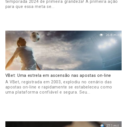
temporada 2024 de primeira grandeza! A primeira ação
para que essa meta se...
26.8 mil
VBet: Uma estrela em ascensão nas apostas on-line
A VBet, registrada em 2003, explodiu no cenário das
apostas on-line e rapidamente se estabeleceu como
uma plataforma confiável e segura. Seu...
27.1 mil