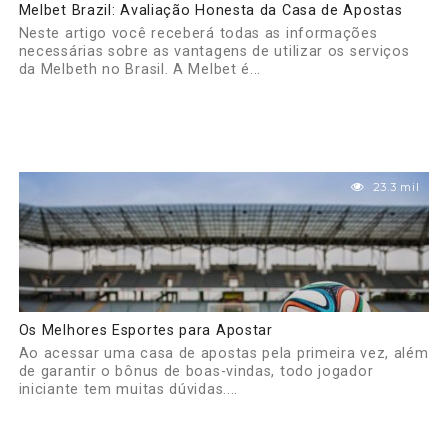
Melbet Brazil: Avaliação Honesta da Casa de Apostas
Neste artigo você receberá todas as informações
necessárias sobre as vantagens de utilizar os serviços
da Melbeth no Brasil. A Melbet é...
23.3 mil
Os Melhores Esportes para Apostar
Ao acessar uma casa de apostas pela primeira vez, além
de garantir o bônus de boas-vindas, todo jogador
iniciante tem muitas dúvidas....