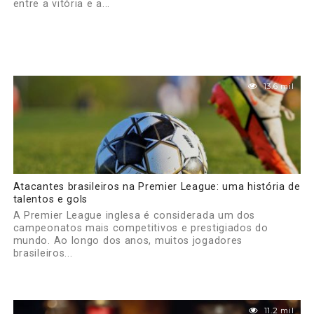
entre a vitória e a...
13.6 mil
Atacantes brasileiros na Premier League: uma história de
talentos e gols
A Premier League inglesa é considerada um dos
campeonatos mais competitivos e prestigiados do
mundo. Ao longo dos anos, muitos jogadores
brasileiros...
11.2 mil