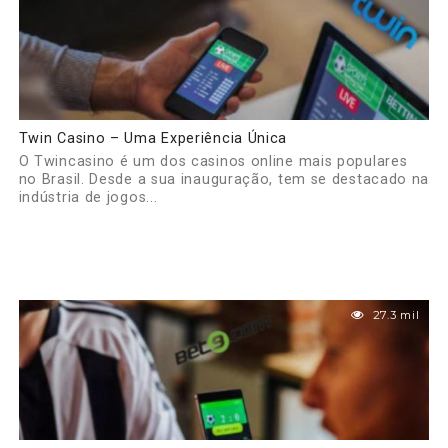
Twin Casino – Uma Experiência Única
O Twincasino é um dos casinos online mais populares
no Brasil. Desde a sua inauguração, tem se destacado na
indústria de jogos...
27.3 mil