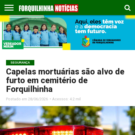
COLUNISTAS
EMPREGOS
ESPORTES
PUBLICAÇÃO
GASTRONOMIA
CONTATO
LEGAL
SEGURANÇA
Capelas mortuárias são alvo de
furto em cemitério de
Forquilhinha
Postado em
28/06/2026 ◔ Acessos: 4.2 mil