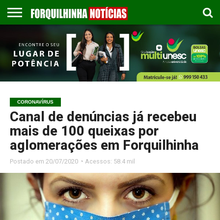
COLUNISTAS
EMPREGOS
ESPORTES
PUBLICAÇÃO
GASTRONOMIA
CONTATO
LEGAL
CORONAVÍRUS
Canal de denúncias já recebeu
mais de 100 queixas por
aglomerações em Forquilhinha
Postado em
20/07/2020 ◔ Acessos: 58.4 mil