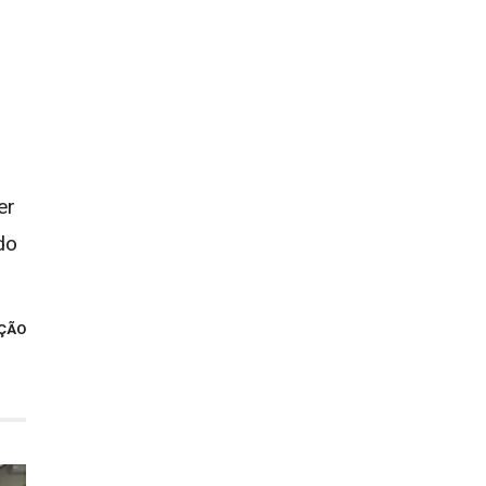
er
do
ÇÃO