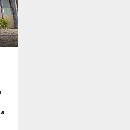
a
dar