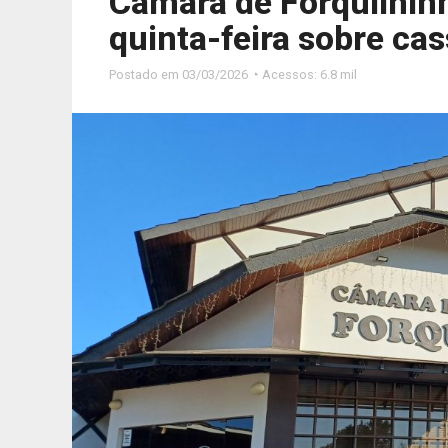
Câmara de Forquilhinh
quinta-feira sobre ca
Postado em
03/03/2026 ◔ Acessos: 6.8 mil