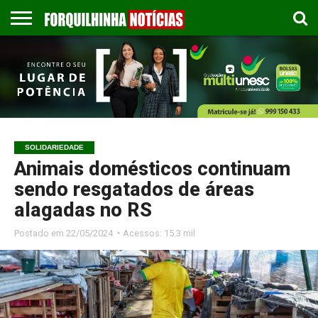
COLUNISTAS
EMPREGOS
ESPORTES
PUBLICAÇÃO
GASTRONOMIA
CONTATO
LEGAL
SOLIDARIEDADE
Animais domésticos continuam
sendo resgatados de áreas
alagadas no RS
Postado em
22/05/2024 ◔ Acessos: 15.3 mil