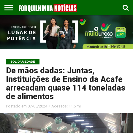
COLUNISTAS
EMPREGOS
ESPORTES
PUBLICAÇÃO
GASTRONOMIA
CONTATO
LEGAL
SOLIDARIEDADE
De mãos dadas: Juntas,
Instituições de Ensino da Acafe
arrecadam quase 114 toneladas
de alimentos
Postado em
07/05/2024 ◔ Acessos: 11.6 mil