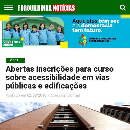
COLUNISTAS
EMPREGOS
ESPORTES
PUBLICAÇÃO
GASTRONOMIA
CONTATO
LEGAL
GERAL
Abertas inscrições para curso
sobre acessibilidade em vias
públicas e edificações
Postado em
02/08/2016 ◔ Acessos: 51.7 mil