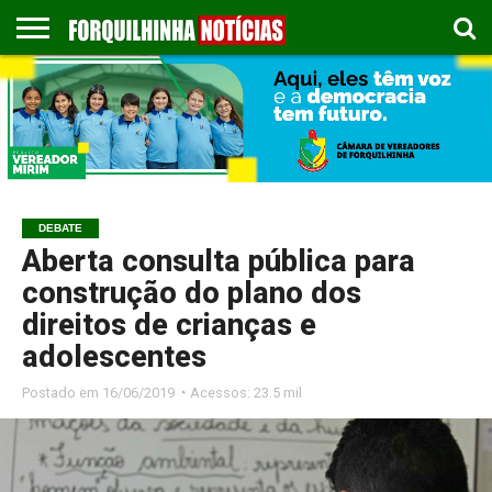
COLUNISTAS
EMPREGOS
ESPORTES
PUBLICAÇÃO
GASTRONOMIA
CONTATO
LEGAL
DEBATE
Aberta consulta pública para
construção do plano dos
direitos de crianças e
adolescentes
Postado em
16/06/2019 ◔ Acessos: 23.5 mil