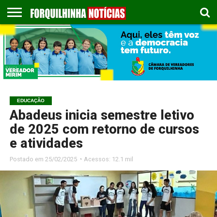
COLUNISTAS
EMPREGOS
ESPORTES
PUBLICAÇÃO
GASTRONOMIA
CONTATO
LEGAL
EDUCAÇÃO
Abadeus inicia semestre letivo
de 2025 com retorno de cursos
e atividades
Postado em
25/02/2025 ◔ Acessos: 12.1 mil